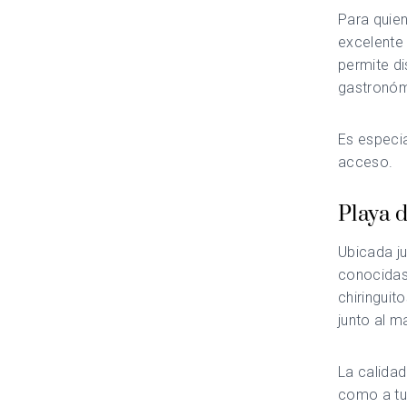
Para quien
excelente 
permite di
gastronóm
Es especia
acceso.
Playa d
Ubicada ju
conocidas 
chiringuit
junto al ma
La calidad
como a tur