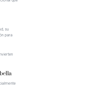
acional que
ud, su
ón para
nvierten
bella
cialmente