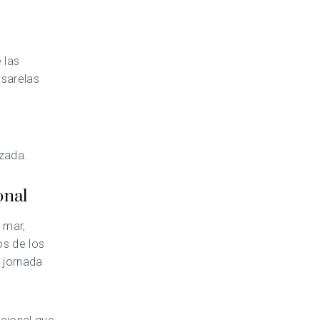
 las
asarelas
zada.
onal
 mar,
os de los
 jornada