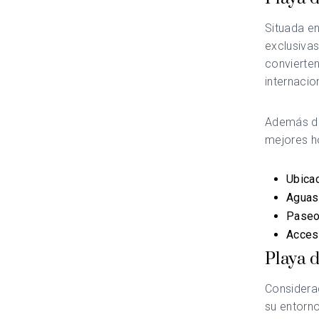
Situada en
exclusivas
convierten
internacio
Además de 
mejores ho
Ubicac
Aguas 
Paseo 
Acceso
Playa 
Considera
su entorno