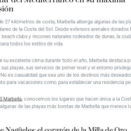
utar del Mediterráneo en su máxima
sión
e 27 kilómetros de costa, Marbella alberga algunas de las p
lares de la Costa del Sol. Desde extensos arenales dorados 
 beach clubs y rincones naturales rodeados de dunas, la ciu
ara todos los estilos de vida.
su excelente clima durante todo el año, Marbella destaca po
 sus playas, sus servicios de primer nivel y el entorno privile
. No es casualidad que sea uno de los destinos más deseado
nto para vacaciones como para establecer una residencia p
 Marbella
, conocemos los lugares que hacen única a la Cost
 algunas de las playas más bonitas de Marbella que merece l
e Nagüeles: el corazón de la Milla de Oro