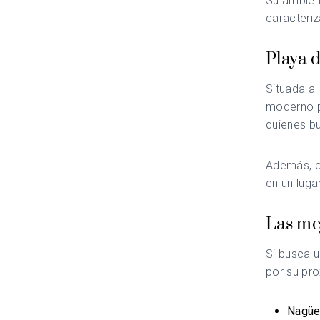
Su ambient
caracteriz
Playa 
Situada al
moderno p
quienes bu
Además, c
en un lugar
Las mej
Si busca 
por su pro
Nagüe