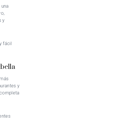
s una
vo,
s y
 fácil
rbella
s más
aurantes y
a completa
entes