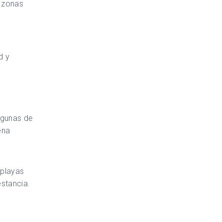
s zonas
d y
lgunas de
ena
 playas
estancia.