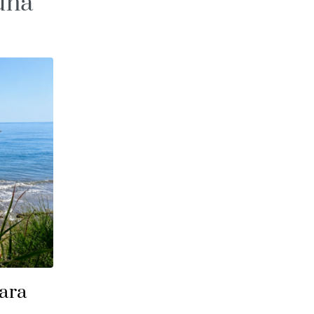
una
para