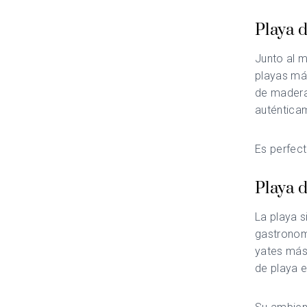
Playa d
Junto al m
playas más
de madera 
auténtica
Es perfec
Playa d
La playa s
gastronom
yates más 
de playa 