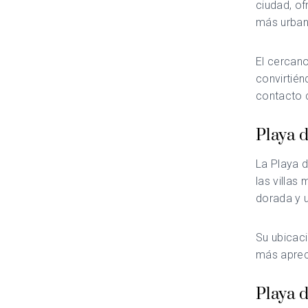
ciudad, of
más urban
El cercan
convirtién
contacto c
Playa d
La Playa 
las villas
dorada y u
Su ubicaci
más apreci
Playa d