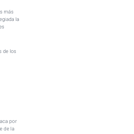
las más
legiada la
es
s de los
taca por
e de la