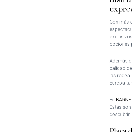
disfr
expre
Con más d
espectacu
exclusivos
opciones p
Además de 
calidad de
las rodea
Europa ta
En
BARNES
Estas son
descubrir.
Playa d