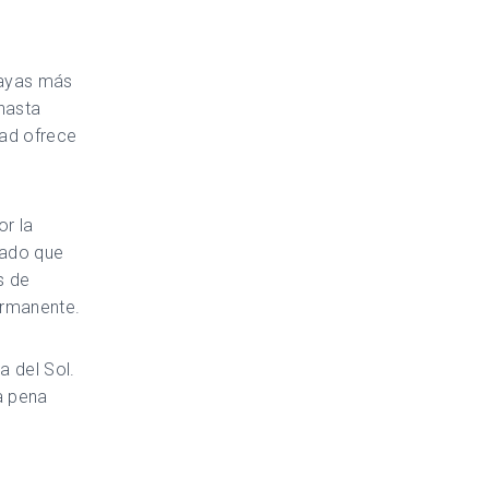
layas más
hasta
dad ofrece
r la
giado que
s de
ermanente.
a del Sol.
a pena