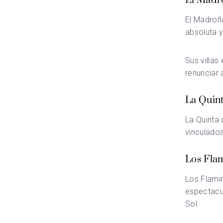
El Madr
El Madroñ
absoluta y
Sus villas
renunciar 
La Quin
La Quinta
d
vinculados 
Los Fla
Los Flami
espectacul
Sol.