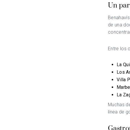
Un para
Benahavís
de una do
concentrac
Entre los
La Qui
Los A
Villa 
Marbel
La Zag
Muchas de
línea de g
Gastro