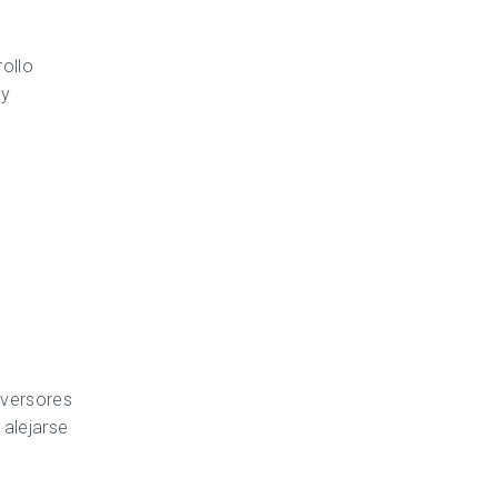
rollo
 y
nversores
 alejarse