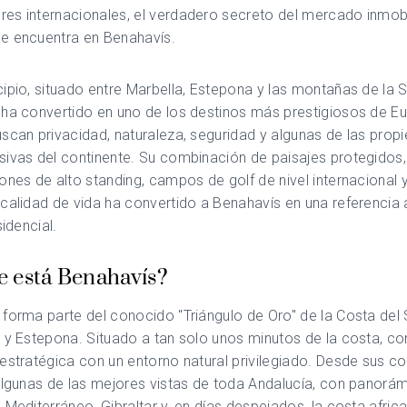
es internacionales, el verdadero secreto del mercado inmobi
e encuentra en
Benahavís
.
ipio, situado entre Marbella, Estepona y las montañas de la 
 ha convertido en uno de los destinos más prestigiosos de E
scan privacidad, naturaleza, seguridad y algunas de las prop
ivas del continente. Su combinación de paisajes protegidos,
ones de alto standing, campos de golf de nivel internacional 
calidad de vida ha convertido a Benahavís en una referencia
sidencial.
 está Benahavís?
forma parte del conocido "Triángulo de Oro" de la Costa del S
 y Estepona. Situado a tan solo unos minutos de la costa, c
estratégica con un entorno natural privilegiado. Desde sus co
algunas de las mejores vistas de toda Andalucía, con panorá
 Mediterráneo, Gibraltar y, en días despejados, la costa afric