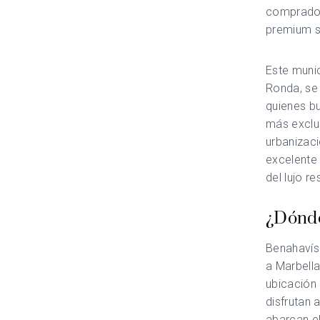
comprador
premium s
Este munic
Ronda, se
quienes bu
más exclus
urbanizaci
excelente 
del lujo re
¿Dónde
Benahavís 
a Marbella
ubicación 
disfrutan 
abarcan el