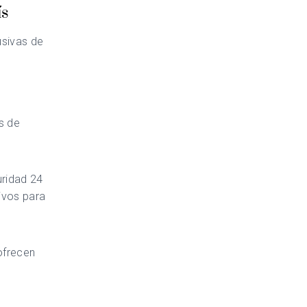
ís
usivas de
s de
uridad 24
ivos para
 ofrecen