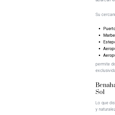
Su cercan
Puert
Marbe
Estep
Aeropu
Aeropu
permite di
exclusivi
Benahav
Sol
Lo que dis
y naturale