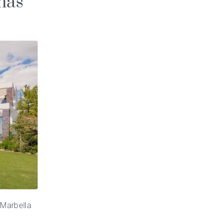
 más
 Marbella