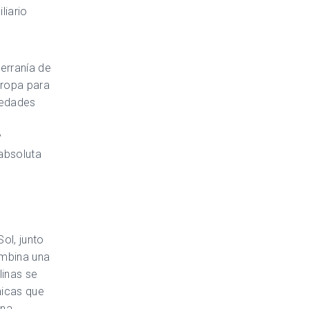
liario
Serranía de
uropa para
iedades
y
 absoluta
ol, junto
ombina una
linas se
micas que
ana.