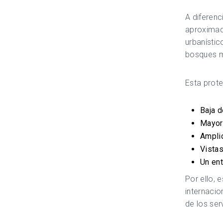
A diferenc
aproximada
urbanístic
bosques m
Esta prot
Baja d
Mayor
Ampli
Vista
Un ent
Por ello, 
internacio
de los ser