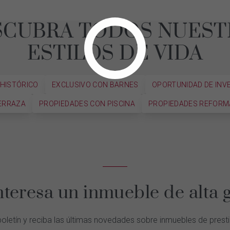
SCUBRA TODOS NUEST
ESTILOS DE VIDA
 HISTÓRICO
EXCLUSIVO CON BARNES
OPORTUNIDAD DE INV
ERRAZA
PROPIEDADES CON PISCINA
PROPIEDADES REFOR
nteresa un inmueble de alta
oletín y reciba las últimas novedades sobre inmuebles de prest