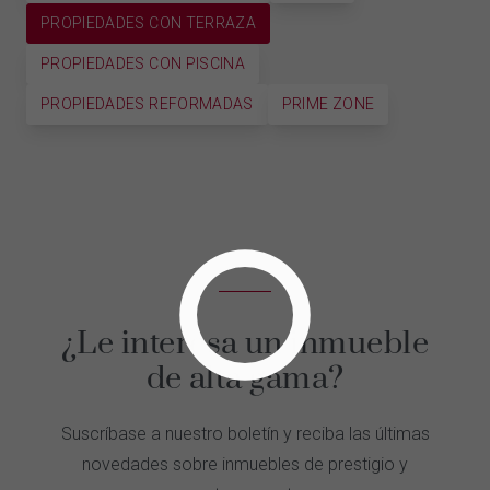
PROPIEDADES CON TERRAZA
PROPIEDADES CON PISCINA
PROPIEDADES REFORMADAS
PRIME ZONE
¿Le interesa un inmueble
de alta gama?
Suscríbase a nuestro boletín y reciba las últimas
novedades sobre inmuebles de prestigio y