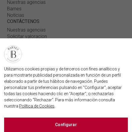
Nuestras agencias
Barnes
Noticias
CONTÁCTENOS
Nuestras agencias
Solicitar valoracion
Contáctenos
Inicio de sesión de usuario
FAQ
ENCUENTRE NUESTRA AGENCIA
Utilizamos cookies propias y de terceros con fines analíticos y
para mostrarte publicidad personalizada en función de un perfil
AGENCIA INMOBILIARIA BARNES MARBELLA
elaborado a partir de tus hábitos de navegación. Puedes
MARBELLA@BARNES-INTERNATIONAL.COM
personalizar tus preferencias pulsando en "Configurar", aceptar
+34 614 25 01 89
todas las cookies haciendo clic en "Aceptar", o rechazarlas
seleccionando "Rechazar". Para más información consulta
nuestra
Política de Cookies
.
BARNES MARBELLA EN LAS REDES SOCIALES
Configurar